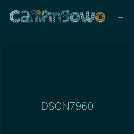
Przejdź
do
treści
DSCN7960