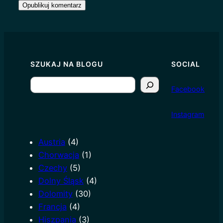
SZUKAJ NA BLOGU
SOCIAL
S
Facebook
e
a
I
nstagram
r
c
Austria
(4)
h
Chorwacja
(1)
Czechy
(5)
Dolny Śląsk
(4)
Dolomity
(30)
Francja
(4)
Hiszpania
(3)