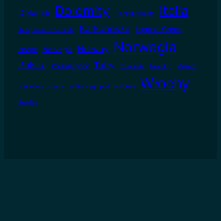
Dolomity
Italia
Dolomiti
Dolomity Brenta
Karkonosze
Lago di Garda
Kamperem w Dolomity
Norwegia
Norway
Norvegia
Norge
Polska
Tatry
Polskie góry
Toskania
trekking
Veneto
Włochy
wakacje z dziećmi
w Norwegii pod namiotem
Śnieżka