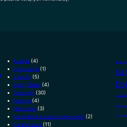
Austria
(4)
atrakcj
Chorwacja
(1)
ca
k
Czechy
(5)
Dol
Dolny Śląsk
(4)
m
Dolomity
(30)
Kampere
Francja
(4)
Norve
Hiszpania
(3)
Polski
Kamperowe super miejscówki
(2)
Karkonosze
(11)