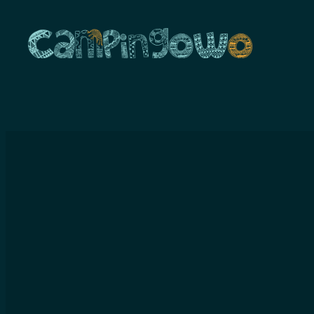
Przejdź
do
treści