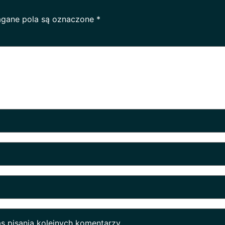
gane pola są oznaczone
*
s pisania kolejnych komentarzy.