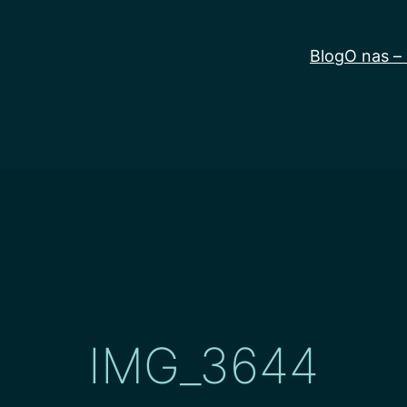
Blog
O nas –
IMG_3644