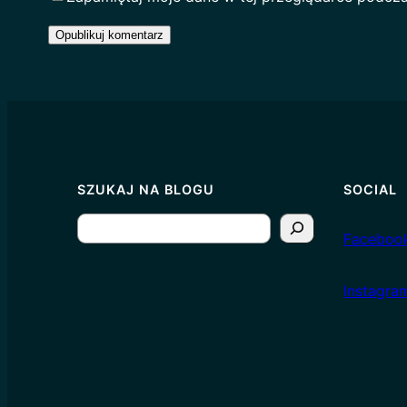
SZUKAJ NA BLOGU
SOCIAL
S
Faceboo
e
a
I
nstagra
r
c
h