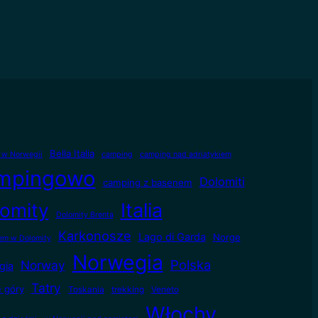
Bella Italia
e w Norwegii
camping
camping nad adriatykiem
mpingowo
Dolomiti
camping z basenem
omity
Italia
Dolomity Brenta
Karkonosze
Lago di Garda
Norge
m w Dolomity
Norwegia
Polska
Norway
gia
Tatry
e góry
Toskania
trekking
Veneto
Włochy