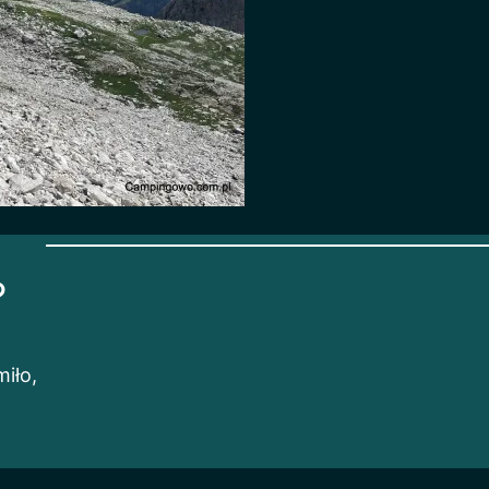
?
iło,