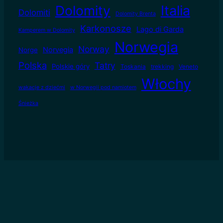
Dolomity
Italia
Dolomiti
Dolomity Brenta
Karkonosze
Lago di Garda
Kamperem w Dolomity
Norwegia
Norway
Norvegia
Norge
Polska
Tatry
Polskie góry
Toskania
trekking
Veneto
Włochy
wakacje z dziećmi
w Norwegii pod namiotem
Śnieżka