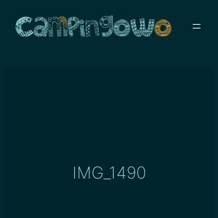
Przejdź
do
treści
IMG_1490