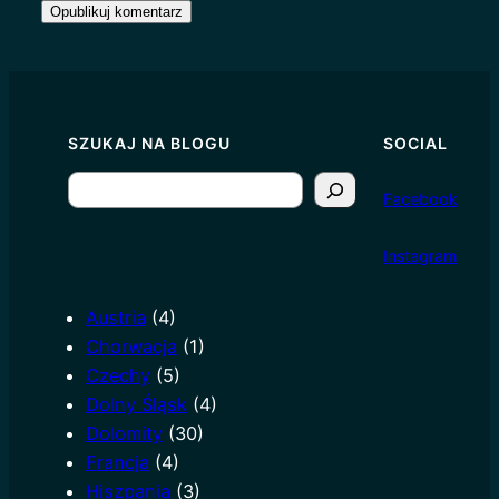
SZUKAJ NA BLOGU
SOCIAL
S
Facebook
e
a
I
nstagram
r
c
Austria
(4)
h
Chorwacja
(1)
Czechy
(5)
Dolny Śląsk
(4)
Dolomity
(30)
Francja
(4)
Hiszpania
(3)