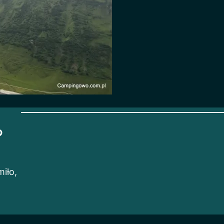
?
iło,