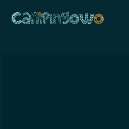
Przejdź
do
treści