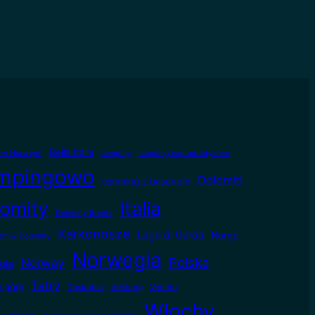
Bella Italia
e w Norwegii
camping
camping nad adriatykiem
mpingowo
Dolomiti
camping z basenem
omity
Italia
Dolomity Brenta
Karkonosze
Lago di Garda
Norge
m w Dolomity
Norwegia
Polska
Norway
gia
Tatry
e góry
Toskania
trekking
Veneto
Włochy