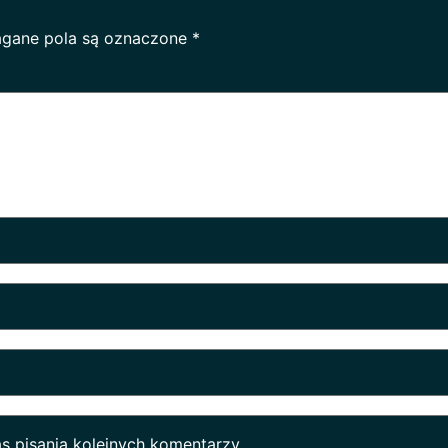
gane pola są oznaczone
*
s pisania kolejnych komentarzy.