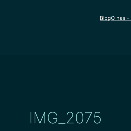
Blog
O nas –
IMG_2075