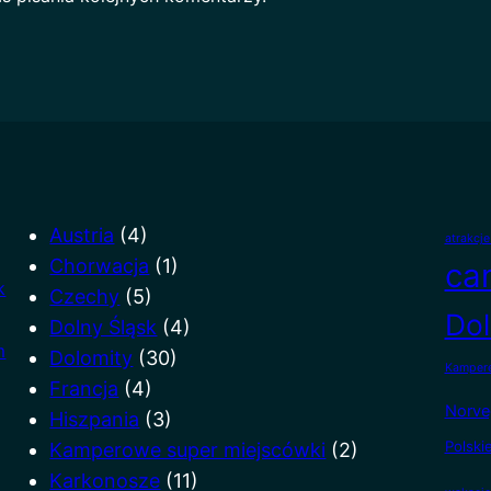
Austria
(4)
atrakcj
Chorwacja
(1)
ca
k
Czechy
(5)
Dol
Dolny Śląsk
(4)
m
Dolomity
(30)
Kampere
Francja
(4)
Norve
Hiszpania
(3)
Polski
Kamperowe super miejscówki
(2)
Karkonosze
(11)