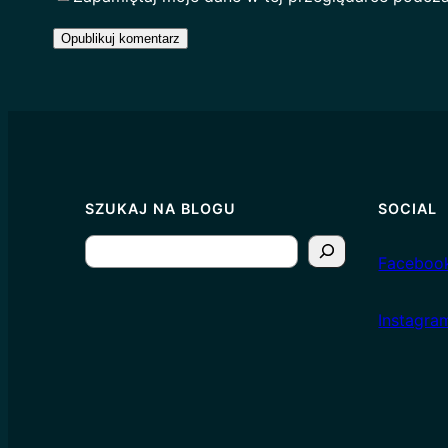
SZUKAJ NA BLOGU
SOCIAL
S
Faceboo
e
a
I
nstagra
r
c
h