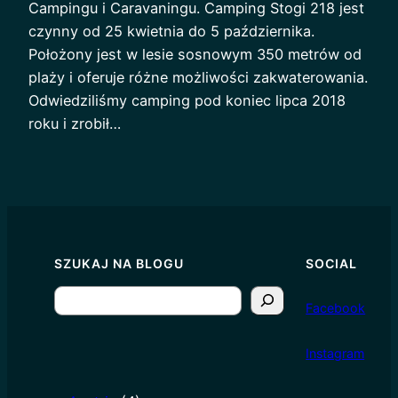
Campingu i Caravaningu. Camping Stogi 218 jest
czynny od 25 kwietnia do 5 października.
Położony jest w lesie sosnowym 350 metrów od
plaży i oferuje różne możliwości zakwaterowania.
Odwiedziliśmy camping pod koniec lipca 2018
roku i zrobił…
SZUKAJ NA BLOGU
SOCIAL
S
Facebook
e
a
I
nstagram
r
c