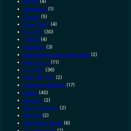
Austria
(4)
h
Chorwacja
(1)
Czechy
(5)
Dolny Śląsk
(4)
Dolomity
(30)
Francja
(4)
Hiszpania
(3)
Kamperowe super miejscówki
(2)
Karkonosze
(11)
Norwegia
(36)
Parki rozrywki
(2)
Polecane campingi
(17)
Polska
(40)
Słowacja
(2)
Świat campingu
(2)
Szwecja
(2)
Tour Mount Blanc
(6)
Uncategorized
(2)