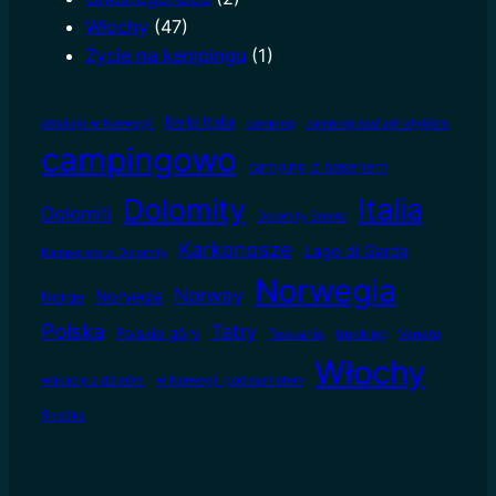
Włochy
(47)
Życie na kempingu
(1)
Bella Italia
atrakcje w Norwegii
camping
camping nad adriatykiem
campingowo
camping z basenem
Dolomity
Italia
Dolomiti
Dolomity Brenta
Karkonosze
Lago di Garda
Kamperem w Dolomity
Norwegia
Norway
Norvegia
Norge
Polska
Tatry
Polskie góry
Toskania
trekking
Veneto
Włochy
wakacje z dziećmi
w Norwegii pod namiotem
Śnieżka