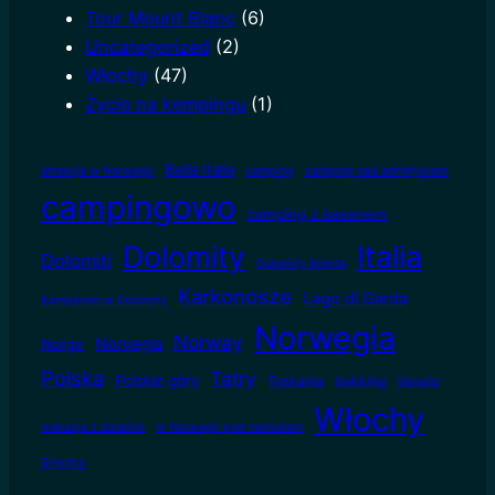
Tour Mount Blanc
(6)
Uncategorized
(2)
Włochy
(47)
Życie na kempingu
(1)
Bella Italia
atrakcje w Norwegii
camping
camping nad adriatykiem
campingowo
camping z basenem
Dolomity
Italia
Dolomiti
Dolomity Brenta
Karkonosze
Lago di Garda
Kamperem w Dolomity
Norwegia
Norway
Norvegia
Norge
Polska
Tatry
Polskie góry
Toskania
trekking
Veneto
Włochy
wakacje z dziećmi
w Norwegii pod namiotem
Śnieżka