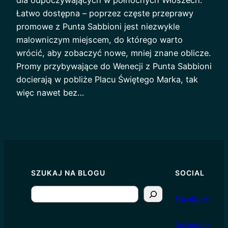
dla odpoczywających w północnych Włoszech.
Łatwo dostępna – poprzez częste przeprawy
promowe z Punta Sabbioni jest niezwykle
malowniczym miejscem, do którego warto
wrócić, aby zobaczyć nowe, mniej znane oblicze.
Promy przybywające do Wenecji z Punta Sabbioni
docierają w pobliże Placu Świętego Marka, tak
więc nawet bez…
SZUKAJ NA BLOGU
SOCIAL
S
Facebook
e
a
I
nstagram