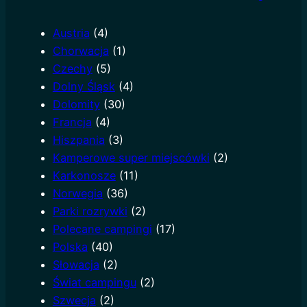
r
c
Austria
(4)
h
Chorwacja
(1)
Czechy
(5)
Dolny Śląsk
(4)
Dolomity
(30)
Francja
(4)
Hiszpania
(3)
Kamperowe super miejscówki
(2)
Karkonosze
(11)
Norwegia
(36)
Parki rozrywki
(2)
Polecane campingi
(17)
Polska
(40)
Słowacja
(2)
Świat campingu
(2)
Szwecja
(2)