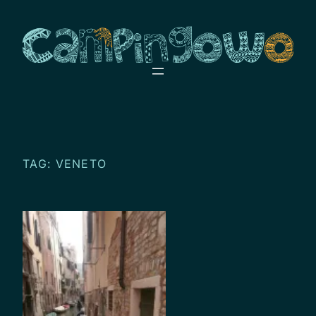
Przejdź
do
treści
TAG:
VENETO