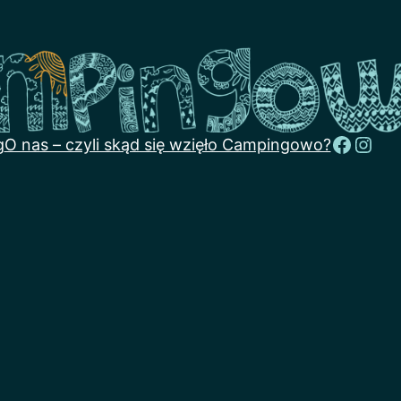
Faceb
Inst
g
O nas – czyli skąd się wzięło Campingowo?