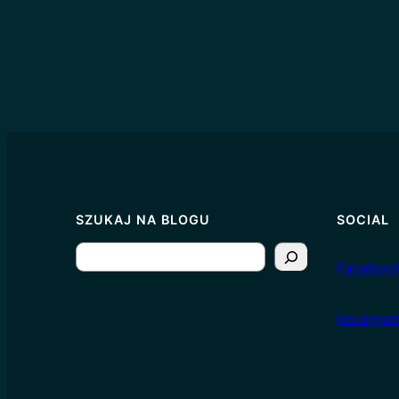
SZUKAJ NA BLOGU
SOCIAL
S
Faceboo
e
a
I
nstagra
r
c
h