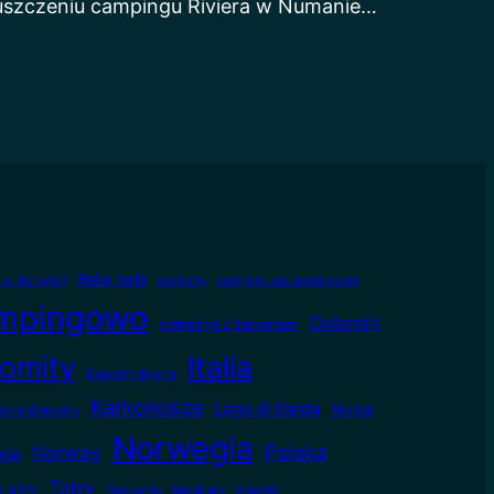
uszczeniu campingu Riviera w Numanie…
Bella Italia
e w Norwegii
camping
camping nad adriatykiem
mpingowo
Dolomiti
camping z basenem
omity
Italia
Dolomity Brenta
Karkonosze
Lago di Garda
Norge
m w Dolomity
Norwegia
Polska
Norway
gia
Tatry
e góry
Toskania
trekking
Veneto