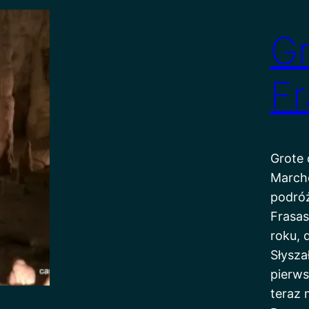
Gr
Fr
Grote 
Marche
podróż
Frasas
roku, 
Słysza
pierw
teraz 