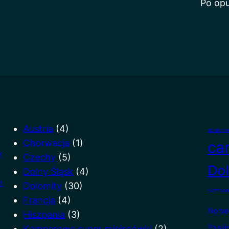
Po op
Austria
(4)
atrakcj
Chorwacja
(1)
ca
k
Czechy
(5)
Dol
Dolny Śląsk
(4)
m
Dolomity
(30)
Kampere
Francja
(4)
Norve
Hiszpania
(3)
Polski
Kamperowe super miejscówki
(2)