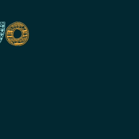
ook
agram