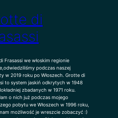
otte di
asassi
di Frasassi we włoskim regionie
,odwiedziliśmy podczas naszej
y w 2019 roku po Włoszech. Grotte di
si to system jaskiń odkrytych w 1948
dokładniej zbadanych w 1971 roku.
łam o nich już podczas mojego
szego pobytu we Włoszech w 1996 roku,
mam możliwość je wreszcie zobaczyć :)