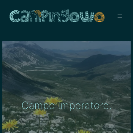
Przejdź
do
treści
Campo Imperatore.