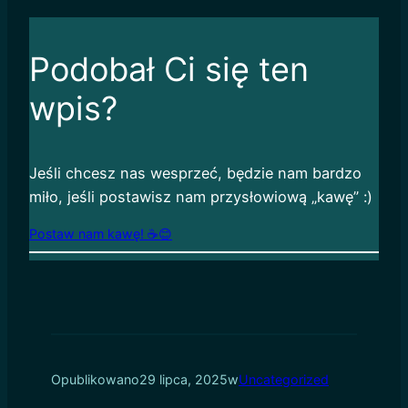
on
on
Twitter
Facebook
(Opens
(Opens
in
in
new
new
Podobał Ci się ten
window)
window)
wpis?
Jeśli chcesz nas wesprzeć, będzie nam bardzo
miło, jeśli postawisz nam przysłowiową „kawę” :)
Postaw nam kawę! ☕️😊
Opublikowano
29 lipca, 2025
w
Uncategorized