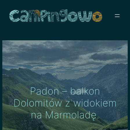
Przejdź
do
treści
Padon – balkon
Dolomitów z widokiem
na Marmoladę.