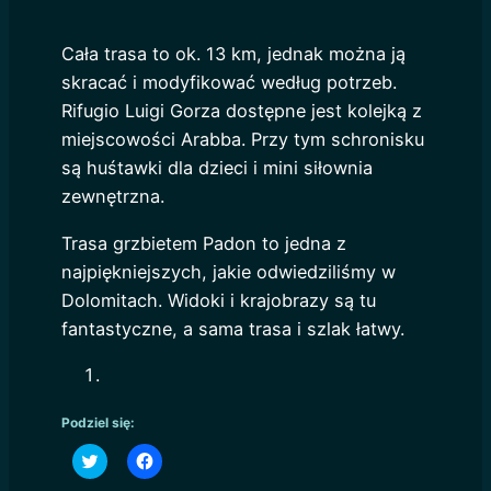
Cała trasa to ok. 13 km, jednak można ją
skracać i modyfikować według potrzeb.
Rifugio Luigi Gorza dostępne jest kolejką z
miejscowości Arabba. Przy tym schronisku
są huśtawki dla dzieci i mini siłownia
zewnętrzna.
Trasa grzbietem Padon to jedna z
najpiękniejszych, jakie odwiedziliśmy w
Dolomitach. Widoki i krajobrazy są tu
fantastyczne, a sama trasa i szlak łatwy.
Podziel się:
Click
Click
to
to
share
share