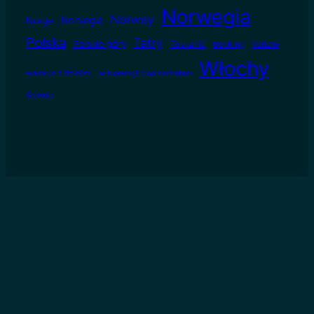
Norwegia
Norway
Norvegia
Norge
Polska
Tatry
Polskie góry
Toskania
trekking
Veneto
Włochy
wakacje z dziećmi
w Norwegii pod namiotem
Śnieżka