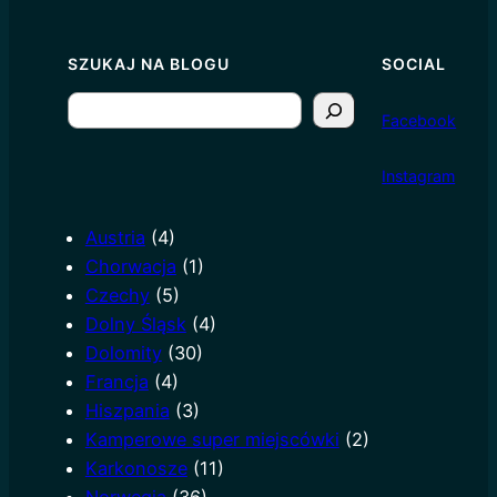
SZUKAJ NA BLOGU
SOCIAL
S
Facebook
e
a
I
nstagram
r
c
Austria
(4)
h
Chorwacja
(1)
Czechy
(5)
Dolny Śląsk
(4)
Dolomity
(30)
Francja
(4)
Hiszpania
(3)
Kamperowe super miejscówki
(2)
Karkonosze
(11)
Norwegia
(36)