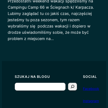
Przedostatni weekend wakacji spędziliśmy na
Campingu Camp 66 w Ściegnach k/ Karpacza.
Lubimy zaglądać tu co jakiś czas, najczęściej
jesteśmy tu poza sezonem, tym razem
wybraliśmy się podczas wakacji i dopiero w
drodze uświadomiliśmy sobie, że może być
problem z miejscem na…
SZUKAJ NA BLOGU
SOCIAL
S
Facebook
e
a
I
nstagram
r