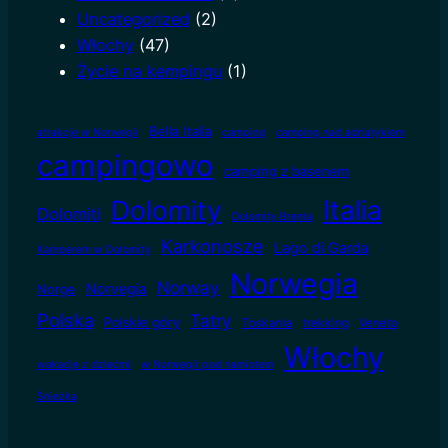
Uncategorized
(2)
Włochy
(47)
Życie na kempingu
(1)
Bella Italia
atrakcje w Norwegii
camping
camping nad adriatykiem
campingowo
camping z basenem
Dolomity
Italia
Dolomiti
Dolomity Brenta
Karkonosze
Lago di Garda
Kamperem w Dolomity
Norwegia
Norway
Norvegia
Norge
Polska
Tatry
Polskie góry
Toskania
trekking
Veneto
Włochy
wakacje z dziećmi
w Norwegii pod namiotem
Śnieżka