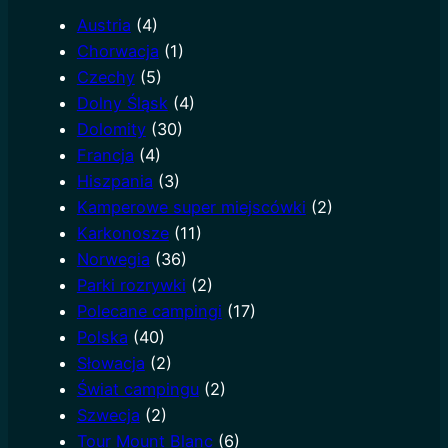
c
Austria
(4)
h
Chorwacja
(1)
Czechy
(5)
Dolny Śląsk
(4)
Dolomity
(30)
Francja
(4)
Hiszpania
(3)
Kamperowe super miejscówki
(2)
Karkonosze
(11)
Norwegia
(36)
Parki rozrywki
(2)
Polecane campingi
(17)
Polska
(40)
Słowacja
(2)
Świat campingu
(2)
Szwecja
(2)
Tour Mount Blanc
(6)