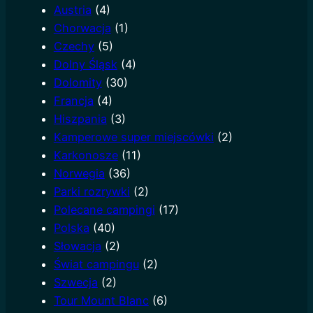
Austria
(4)
h
Chorwacja
(1)
Czechy
(5)
Dolny Śląsk
(4)
Dolomity
(30)
Francja
(4)
Hiszpania
(3)
Kamperowe super miejscówki
(2)
Karkonosze
(11)
Norwegia
(36)
Parki rozrywki
(2)
Polecane campingi
(17)
Polska
(40)
Słowacja
(2)
Świat campingu
(2)
Szwecja
(2)
Tour Mount Blanc
(6)