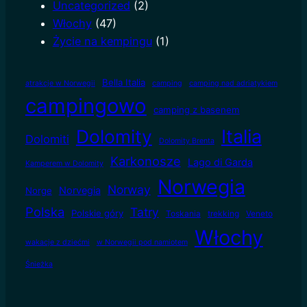
Uncategorized
(2)
Włochy
(47)
Życie na kempingu
(1)
Bella Italia
atrakcje w Norwegii
camping
camping nad adriatykiem
campingowo
camping z basenem
Dolomity
Italia
Dolomiti
Dolomity Brenta
Karkonosze
Lago di Garda
Kamperem w Dolomity
Norwegia
Norway
Norvegia
Norge
Polska
Tatry
Polskie góry
Toskania
trekking
Veneto
Włochy
wakacje z dziećmi
w Norwegii pod namiotem
Śnieżka