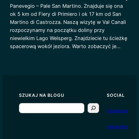
Panevegio – Pale San Martino. Znajduje się ona
ok 5 km od Fiery di Primiero i ok 17 km od San
Martino di Castrozza. Naszą wizytę w Val Canali
rozpoczynamy na początku doliny przy
niewielkim Lago Welsperg. Znajdziecie tu ścieżkę
spacerową wokół jeziora. Warto zobaczyć je…
SZUKAJ NA BLOGU
SOCIAL
S
Facebook
e
a
I
nstagram
r
c