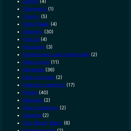
Austria
(4)
h
Chorwacja
(1)
Czechy
(5)
Dolny Śląsk
(4)
Dolomity
(30)
Francja
(4)
Hiszpania
(3)
Kamperowe super miejscówki
(2)
Karkonosze
(11)
Norwegia
(36)
Parki rozrywki
(2)
Polecane campingi
(17)
Polska
(40)
Słowacja
(2)
Świat campingu
(2)
Szwecja
(2)
Tour Mount Blanc
(6)
Uncategorized
(2)