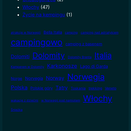
Włochy
(47)
Życie na kempingu
(1)
Bella Italia
atrakcje w Norwegii
camping
camping nad adriatykiem
campingowo
camping z basenem
Dolomity
Italia
Dolomiti
Dolomity Brenta
Karkonosze
Lago di Garda
Kamperem w Dolomity
Norwegia
Norway
Norvegia
Norge
Polska
Tatry
Polskie góry
Toskania
trekking
Veneto
Włochy
wakacje z dziećmi
w Norwegii pod namiotem
Śnieżka