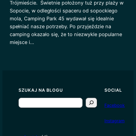
Trójmieście. Świetnie położony tuż przy plaży w
Sopocie, w odległości spaceru od sopockiego
mola, Camping Park 45 wydawał się idealnie
spełniać nasze potrzeby. Po przyjeździe na
camping okazało się, że to niezwykle popularne
miejsce i…
SZUKAJ NA BLOGU
SOCIAL
S
Facebook
e
a
I
nstagram
r
c