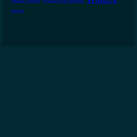
wakacje z dziećmi
w Norwegii pod namiotem
Śnieżka