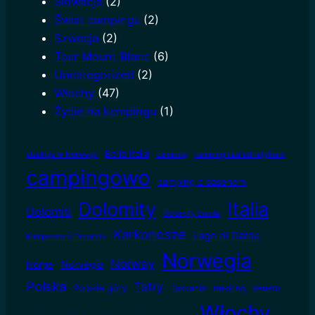
Słowacja
(2)
Świat campingu
(2)
Szwecja
(2)
Tour Mount Blanc
(6)
Uncategorized
(2)
Włochy
(47)
Życie na kempingu
(1)
Bella Italia
atrakcje w Norwegii
camping
camping nad adriatykiem
campingowo
camping z basenem
Dolomity
Italia
Dolomiti
Dolomity Brenta
Karkonosze
Lago di Garda
Kamperem w Dolomity
Norwegia
Norway
Norvegia
Norge
Polska
Tatry
Polskie góry
Toskania
trekking
Veneto
Włochy