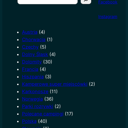
Facebook
e
a
I
nstagram
r
c
Austria
(4)
h
Chorwacja
(1)
Czechy
(5)
Dolny Śląsk
(4)
Dolomity
(30)
Francja
(4)
Hiszpania
(3)
Kamperowe super miejscówki
(2)
Karkonosze
(11)
Norwegia
(36)
Parki rozrywki
(2)
Polecane campingi
(17)
Polska
(40)