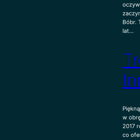
oczywi
zaczy
Bóbr.
lat…
Tr
In
Piękną
w obrę
2017 r
co ofe