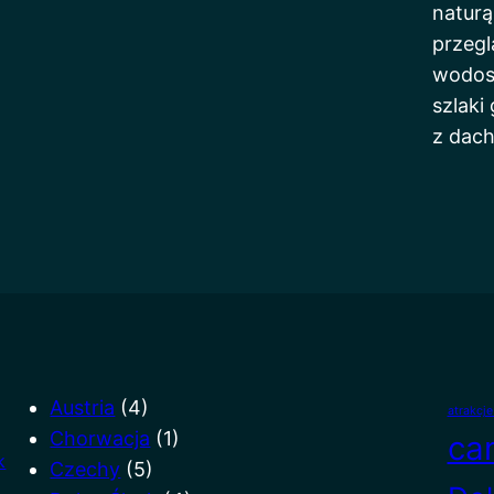
naturą
przegl
wodos
szlaki
z dach
Austria
(4)
atrakcj
Chorwacja
(1)
ca
k
Czechy
(5)