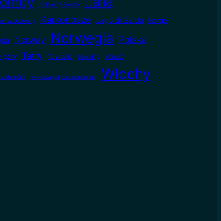
omity
Italia
Dolomity Brenta
Karkonosze
Lago di Garda
Norge
m w Dolomity
Norwegia
Polska
Norway
gia
Tatry
e góry
Toskania
trekking
Veneto
Włochy
 z dziećmi
w Norwegii pod namiotem