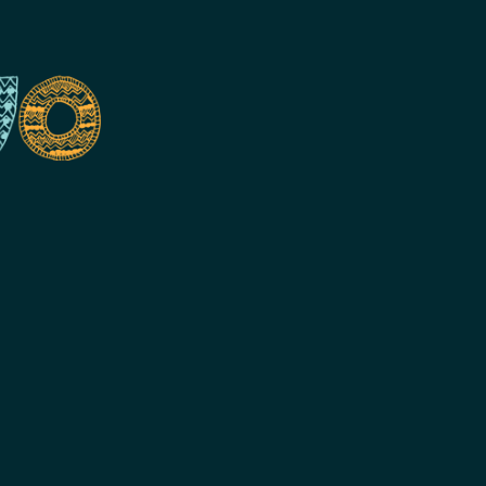
ook
agram