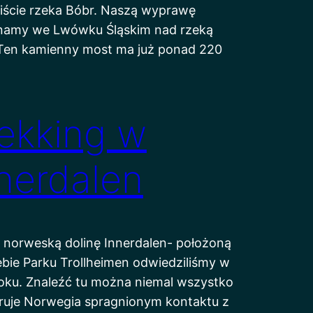
ście rzeka Bóbr. Naszą wyprawę
namy we Lwówku Śląskim nad rzeką
 Ten kamienny most ma już ponad 220
ekking w
nerdalen
 norweską dolinę Innerdalen- położoną
bie Parku Trollheimen odwiedziliśmy w
oku. Znaleźć tu można niemal wszystko
ruje Norwegia spragnionym kontaktu z