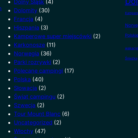
Dol
Dolny Śląsk
(4)
m
Dolomity
(30)
Kampere
Francja
(4)
Norve
Hiszpania
(3)
Polski
Kamperowe super miejscówki
(2)
Karkonosze
(11)
wakacje
Norwegia
(36)
Śnieżka
Parki rozrywki
(2)
Polecane campingi
(17)
Polska
(40)
Słowacja
(2)
Świat campingu
(2)
Szwecja
(2)
Tour Mount Blanc
(6)
Uncategorized
(2)
Włochy
(47)