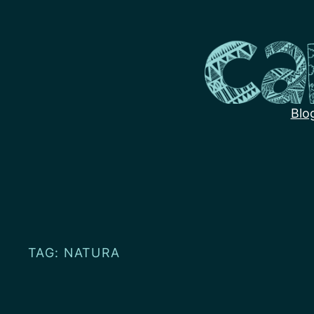
Przejdź
do
treści
Blo
TAG:
NATURA