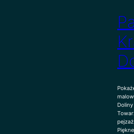
Pa
K
Do
Pokażę
malow
Doliny
Towar
pejzaż
Piękne