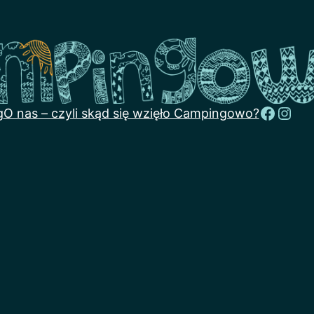
Faceb
Inst
g
O nas – czyli skąd się wzięło Campingowo?