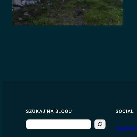
SZUKAJ NA BLOGU
SOCIAL
S
Faceboo
e