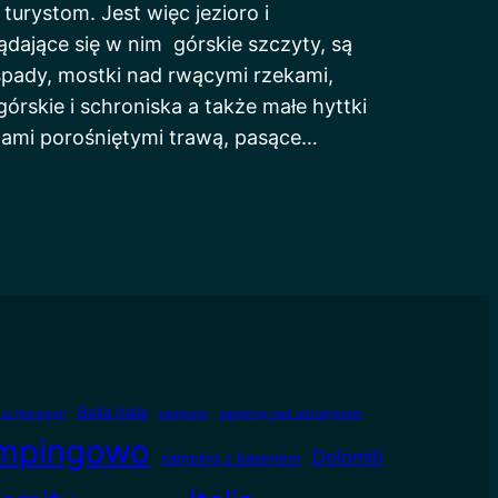
 turystom. Jest więc jezioro i
ądające się w nim górskie szczyty, są
pady, mostki nad rwącymi rzekami,
 górskie i schroniska a także małe hyttki
ami porośniętymi trawą, pasące…
Bella Italia
e w Norwegii
camping
camping nad adriatykiem
mpingowo
Dolomiti
camping z basenem