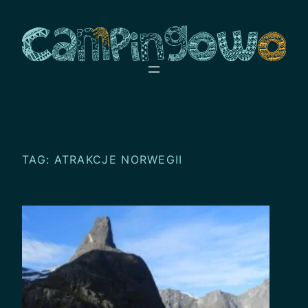
Przejdź
do
treści
TAG:
ATRAKCJE NORWEGII