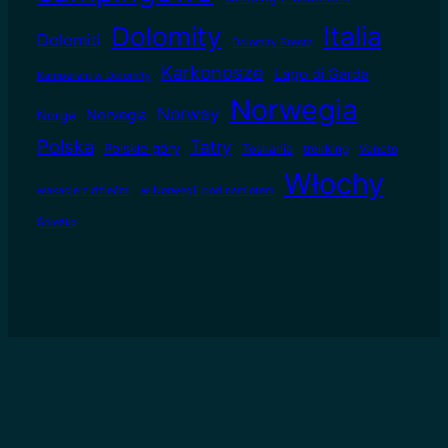
Dolomity
Italia
Dolomiti
Dolomity Brenta
Karkonosze
Lago di Garda
Kamperem w Dolomity
Norwegia
Norway
Norvegia
Norge
Polska
Tatry
Polskie góry
Toskania
trekking
Veneto
Włochy
wakacje z dziećmi
w Norwegii pod namiotem
Śnieżka