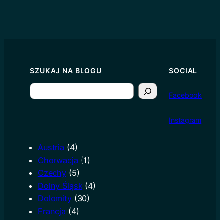
SZUKAJ NA BLOGU
SOCIAL
S
Facebook
e
a
I
nstagram
r
c
Austria
(4)
h
Chorwacja
(1)
Czechy
(5)
Dolny Śląsk
(4)
Dolomity
(30)
Francja
(4)