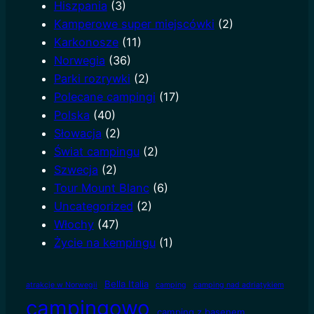
Hiszpania
(3)
Kamperowe super miejscówki
(2)
Karkonosze
(11)
Norwegia
(36)
Parki rozrywki
(2)
Polecane campingi
(17)
Polska
(40)
Słowacja
(2)
Świat campingu
(2)
Szwecja
(2)
Tour Mount Blanc
(6)
Uncategorized
(2)
Włochy
(47)
Życie na kempingu
(1)
Bella Italia
atrakcje w Norwegii
camping
camping nad adriatykiem
campingowo
camping z basenem